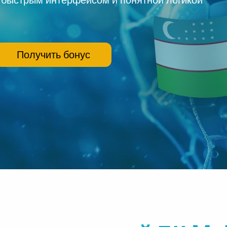
 быстрым интерфейсом и понятной логикой
Получить бонус