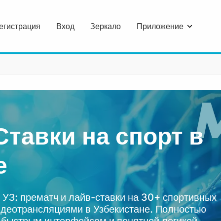
егистрация
Вход
Зеркало
Приложение
IOS
Ставки на спорт в
е
 УЗ: прематч и лайв-ставки на 30+ спортивных
идеотрансляциями в Узбекистане. Полностью