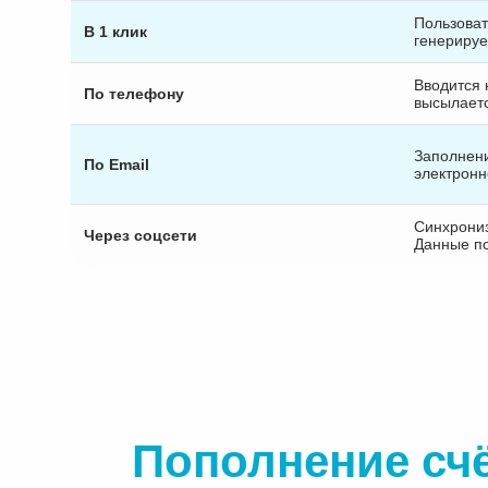
Пользоват
В 1 клик
генерируе
Вводится 
По телефону
высылаетс
Заполнени
По Email
электронн
Синхрониз
Через соцсети
Данные по
Пополнение сч