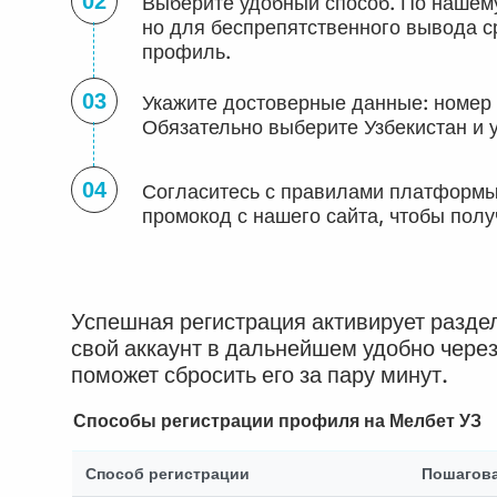
Выберите удобный способ. По нашему
но для беспрепятственного вывода с
профиль.
Укажите достоверные данные: номер 
Обязательно выберите Узбекистан и 
Согласитесь с правилами платформы
промокод с нашего сайта, чтобы полу
Успешная регистрация активирует разде
свой аккаунт в дальнейшем удобно через
поможет сбросить его за пару минут.
Способы регистрации профиля на Мелбет УЗ
Способ регистрации
Пошагова