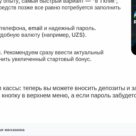
 опыту, самый быстрый вариант — “в 1 клик”,
редств позже все равно потребуется заполнить
телефона, email и надежный пароль.
удобную валюту (например, UZS).
. Рекомендуем сразу ввести актуальный
чить увеличенный стартовый бонус.
л кассы: теперь вы можете вносить депозиты и 
 кнопку в верхнем меню, а если пароль забуде
я механика