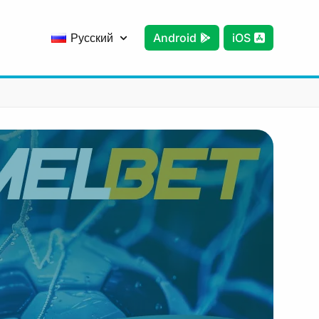
Русский
Android
iOS
Android
Oʻzbek
Русский