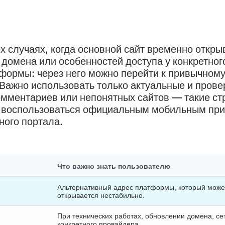
х случаях, когда основной сайт временно откры
 домена или особенностей доступа у конкретно
формы: через него можно перейти к привычному
 Важно использовать только актуальные и прове
омментариев или непонятных сайтов — такие ст
е воспользоваться официальным мобильным при
ного портала.
Что важно знать пользователю
Альтернативный адрес платформы, который может
открывается нестабильно.
При технических работах, обновлении домена, се
конкретного провайдера.