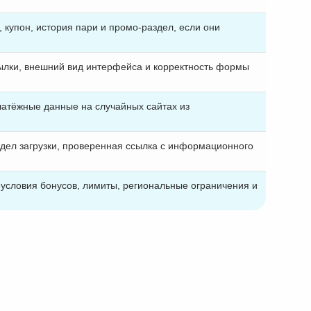
л, купон, история пари и промо-раздел, если они
ылки, внешний вид интерфейса и корректность формы
латёжные данные на случайных сайтах из
дел загрузки, проверенная ссылка с информационного
условия бонусов, лимиты, региональные ограничения и