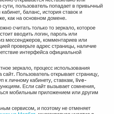
о сути, пользователь попадает в привычный
кабинет, баланс, история ставок и
е, как на основном домене.
жно считать только то зеркало, которое
стоит вводить логин, пароль или
из мессенджеров, комментариев или
ией проверьте адрес страницы, наличие
етствие интерфейса официальной
ктное зеркало, процесс использования
а сайт. Пользователь открывает страницу,
п к личному кабинету, ставкам, live-
функциям. Если сайт вызывает сомнения,
аться мобильным приложением или другим
ьным сервисом, и поэтому не отменяет