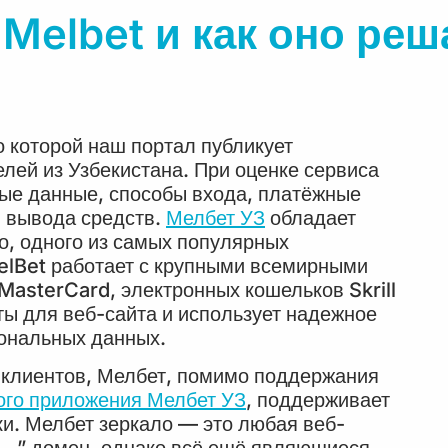
 Melbet и как оно ре
 которой наш портал публикует
ей из Узбекистана. При оценке сервиса
ые данные, способы входа, платёжные
 вывода средств.
Мелбет УЗ
обладает
, одного из самых популярных
MelBet работает с крупными всемирными
MasterCard, электронных кошельков Skrill
аты для веб-сайта и использует надежное
ональных данных.
 клиентов, Мелбет, помимо поддержания
ого приложения Мелбет УЗ
, поддерживает
и. Мелбет зеркало — это любая веб-