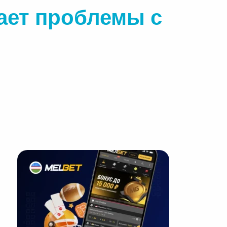
шает проблемы с