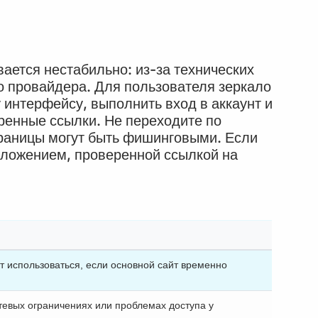
вается нестабильно: из-за технических
го провайдера. Для пользователя зеркало
 интерфейсу, выполнить вход в аккаунт и
ренные ссылки. Не переходите по
раницы могут быть фишинговыми. Если
ложением, проверенной ссылкой на
 использоваться, если основной сайт временно
тевых ограничениях или проблемах доступа у