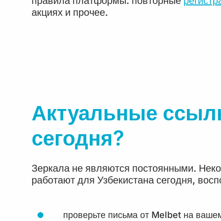
правила платформы: повторные
регистр
акциях и прочее.
Актуальные ссылк
сегодня?
Зеркала не являются постоянными. Некот
работают для Узбекистана сегодня, восп
проверьте письма от Melbet на вашем