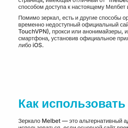
страница, имеющая отличный от “melbe
способом доступа к настоящему Мелбет и
Помимо зеркал, есть и другие способы о
временно недоступный официальный сай
TouchVPN), прокси или анонимайзеры, и
смартфона, установив официальное прил
либо iOS.
Как использовать
Зеркало Melbet — это альтернативный 
использоваться, если основной сайт вр