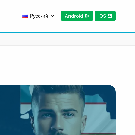
Русский
Android
iOS
Android
Oʻzbek
Русский