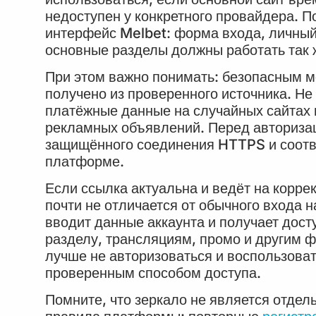
недоступен у конкретного провайдера. П
интерфейс Melbet: форма входа, личный 
основные разделы должны работать так ж
При этом важно понимать: безопасным мо
получено из проверенного источника. Не 
платёжные данные на случайных сайтах 
рекламных объявлений. Перед авторизац
защищённого соединения HTTPS и соотв
платформе.
Если ссылка актуальна и ведёт на корре
почти не отличается от обычного входа н
вводит данные аккаунта и получает досту
разделу, трансляциям, промо и другим 
лучше не авторизоваться и воспользов
проверенным способом доступа.
Помните, что зеркало не является отдел