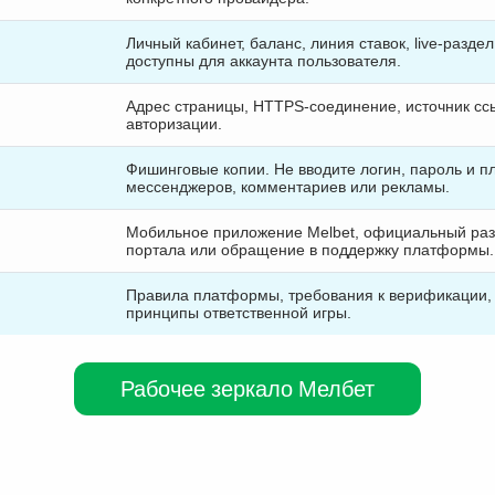
Личный кабинет, баланс, линия ставок, live-разде
доступны для аккаунта пользователя.
Адрес страницы, HTTPS-соединение, источник сс
авторизации.
Фишинговые копии. Не вводите логин, пароль и п
мессенджеров, комментариев или рекламы.
Мобильное приложение Melbet, официальный раз
портала или обращение в поддержку платформы.
Правила платформы, требования к верификации, 
принципы ответственной игры.
Рабочее зеркало Мелбет