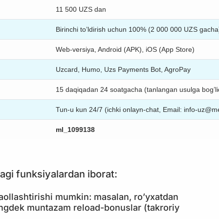
11 500 UZS dan
Birinchi to’ldirish uchun 100% (2 000 000 UZS gacha
Web-versiya, Android (APK), iOS (App Store)
Uzcard, Humo, Uzs Payments Bot, AgroPay
15 daqiqadan 24 soatgacha (tanlangan usulga bog’li
Tun-u kun 24/7 (ichki onlayn-chat, Email:
info-uz@m
ml_1099138
agi funksiyalardan iborat:
i faollashtirishi mumkin: masalan, ro’yxatdan
ingdek muntazam reload-bonuslar (takroriy