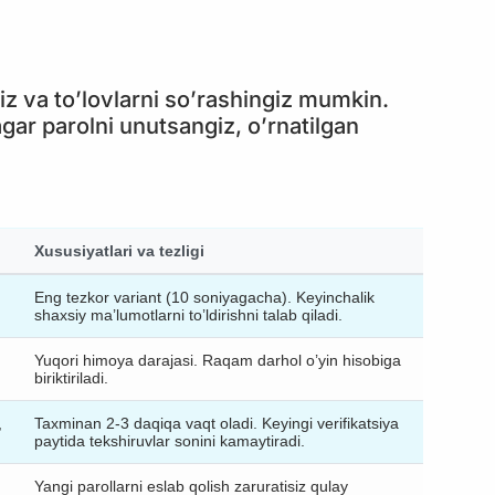
giz va to’lovlarni so’rashingiz mumkin.
gar parolni unutsangiz, o’rnatilgan
Xususiyatlari va tezligi
Eng tezkor variant (10 soniyagacha). Keyinchalik
shaxsiy ma’lumotlarni to’ldirishni talab qiladi.
Yuqori himoya darajasi. Raqam darhol o’yin hisobiga
biriktiriladi.
,
Taxminan 2-3 daqiqa vaqt oladi. Keyingi verifikatsiya
paytida tekshiruvlar sonini kamaytiradi.
Yangi parollarni eslab qolish zaruratisiz qulay