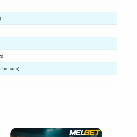
)
q)
elbet.com
)