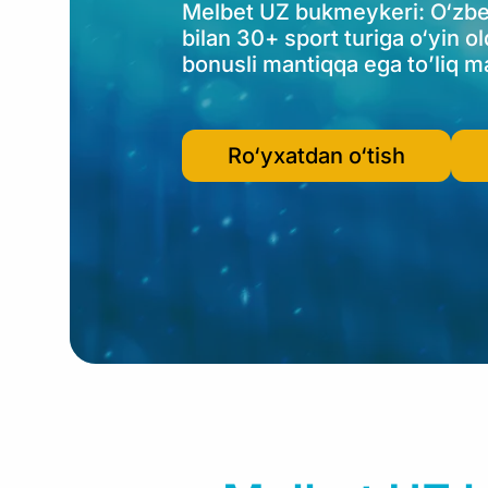
Melbet UZ bukmeykeri: O‘zbek
bilan 30+ sport turiga o‘yin ol
bonusli mantiqqa ega to’liq ma
Ro‘yxatdan o‘tish