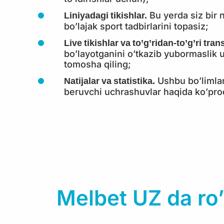
Liniyadagi tikishlar.
Bu yerda siz bir 
bo’lajak sport tadbirlarini topasiz;
Live tikishlar va to’g’ridan-to’g’ri tran
bo’layotganini o’tkazib yubormaslik uc
tomosha qiling;
Natijalar va statistika.
Ushbu bo’limlard
beruvchi uchrashuvlar haqida ko’pro
Melbet UZ da ro’