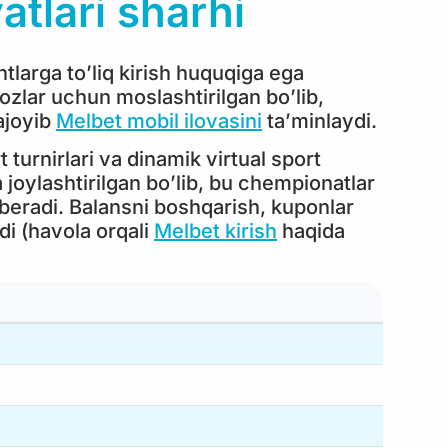
tlari sharhi
ntlarga to’liq kirish huquqiga ega
jozlar uchun moslashtirilgan bo’lib,
 ajoyib
Melbet mobil ilovasini
ta’minlaydi.
t turnirlari va dinamik virtual sport
 joylashtirilgan bo’lib, bu chempionatlar
i beradi. Balansni boshqarish, kuponlar
di (havola orqali
Melbet kirish
haqida